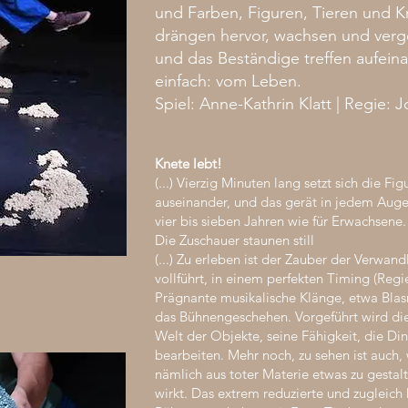
und Farben, Figuren, Tieren und
drängen hervor, wachsen und verg
und das Beständige treffen aufein
einfach: vom Leben.
Spiel: Anne-Kathrin Klatt | Regie: 
Knete lebt!
(...) Vierzig Minuten lang setzt sich die Fi
auseinander, und das gerät in jedem Auge
vier bis sieben Jahren wie für Erwachsene.
Die Zuschauer staunen still
(...)
Zu erleben ist der Zauber der Verwand
vollführt, in einem perfekten Timing (Regi
Prägnante musikalische Klänge, etwa Blas
das Bühnengeschehen. Vorgeführt wird di
Welt der Objekte, seine Fähigkeit, die Di
bearbeiten. Mehr noch, zu sehen ist auch
nämlich aus toter Materie etwas zu gestal
wirkt. Das extrem reduzierte und zugleic