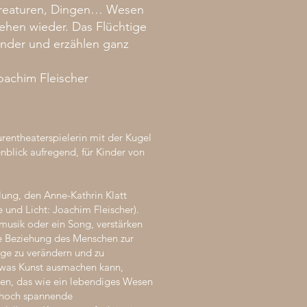
 Kreaturen, Dingen… Wesen
ehen wieder. Das Flüchtige
ander und erzählen ganz
Joachim Fleischer
gurentheaterspielerin mit der Kugel
nblick aufregend, für Kinder von
lung, den Anne-Kathrin Klatt
e und Licht: Joachim Fleischer).
musik oder ein Song, verstärken
e Beziehung des Menschen zur
nge zu verändern und zu
, was Kunst ausmachen kann,
ten, das wie ein lebendiges Wesen
h hoch spannende