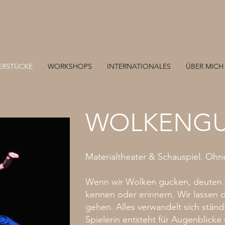
ERSTÜCKE
WORKSHOPS
INTERNATIONALES
ÜBER MICH
WOLKENG
Materialtheater & Schauspiel. Ohn
Wenn wir Wolken gucken, deuten wi
kennen oder erinnern. Wir lassen d
gehen. Alles verwandelt sich stän
Spielerin entsteht für Augenblick